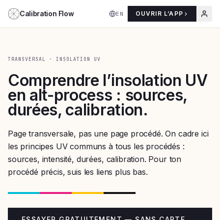
Aller au contenu
Calibration Flow
OUVRIR L’APP
EN
TRANSVERSAL · INSOLATION UV
Comprendre l’insolation UV
en alt-process : sources,
durées, calibration.
Page transversale, pas une page procédé. On cadre ici
les principes UV communs à tous les procédés :
sources, intensité, durées, calibration. Pour ton
procédé précis, suis les liens plus bas.
ESSAYER GRATUITEMENT — SANS CARTE