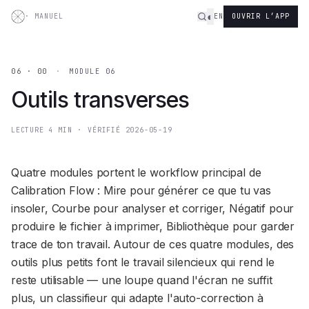
Aller au contenu
◐
·
MANUEL
EN
OUVRIR L’APP
06 · 00
·
MODULE 06
Outils transverses
LECTURE
4
MIN
·
VÉRIFIÉ
2026-05-19
Quatre modules portent le workflow principal de
Calibration Flow : Mire pour générer ce que tu vas
insoler, Courbe pour analyser et corriger, Négatif pour
produire le fichier à imprimer, Bibliothèque pour garder
trace de ton travail. Autour de ces quatre modules, des
outils plus petits font le travail silencieux qui rend le
reste utilisable — une loupe quand l'écran ne suffit
plus, un classifieur qui adapte l'auto-correction à