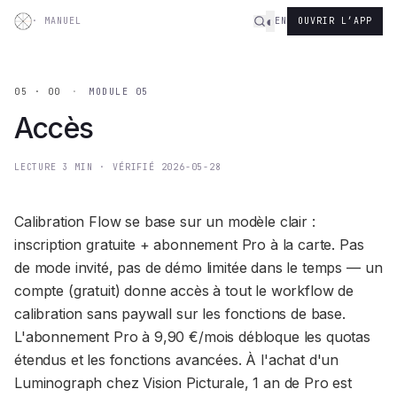
Aller au contenu
◐
·
MANUEL
EN
OUVRIR L’APP
05 · 00
·
MODULE 05
Accès
LECTURE
3
MIN
·
VÉRIFIÉ
2026-05-28
Calibration Flow se base sur un modèle clair :
inscription gratuite + abonnement Pro à la carte. Pas
de mode invité, pas de démo limitée dans le temps — un
compte (gratuit) donne accès à tout le workflow de
calibration sans paywall sur les fonctions de base.
L'abonnement Pro à 9,90 €/mois débloque les quotas
étendus et les fonctions avancées. À l'achat d'un
Luminograph chez Vision Picturale, 1 an de Pro est