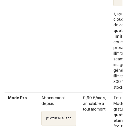
), sync
cloud m
device
quota
limité
courbe
preset
illimités
scans 
images
généré
illimitée
300 M
stocka
Mode Pro
Abonnement
9,90 €/mois,
Tout le
depuis
annulable à
Mode
tout moment
gratuit 
quota
picturale.app
étend
(courb