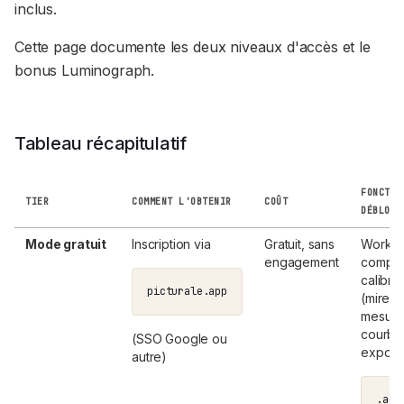
inclus.
Cette page documente les deux niveaux d'accès et le
bonus Luminograph.
Tableau récapitulatif
FONCTIO
TIER
COMMENT L'OBTENIR
COÛT
DÉBLOQU
Mode gratuit
Inscription via
Gratuit, sans
Workfl
engagement
comple
calibra
picturale.app
(mire,
mesure
courbe
(SSO Google ou
export
autre)
.acv