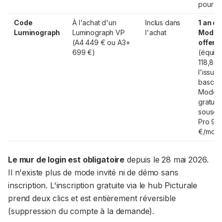
pour to
Code
À l'achat d'un
Inclus dans
1 an de
Luminograph
Luminograph VP
l'achat
Mode 
(A4 449 € ou A3+
offert
699 €)
(équiva
118,80 
l'issue,
bascul
Mode
gratuit
souscri
Pro 9,
€/mois
Le mur de login est obligatoire
depuis le 28 mai 2026.
Il n'existe plus de mode invité ni de démo sans
inscription. L'inscription gratuite via le hub Picturale
prend deux clics et est entièrement réversible
(suppression du compte à la demande).