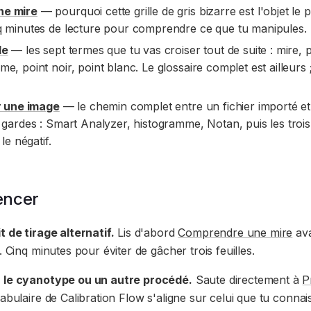
ne mire
— pourquoi cette grille de gris bizarre est l'objet le 
q minutes de lecture pour comprendre ce que tu manipules.
de
— les sept termes que tu vas croiser tout de suite : mire, p
, point noir, point blanc. Le glossaire complet est ailleurs ;
er une image
— le chemin complet entre un fichier importé e
 gardes : Smart Analyzer, histogramme, Notan, puis les trois 
le négatif.
encer
t de tirage alternatif.
Lis d'abord
Comprendre une mire
ava
. Cinq minutes pour éviter de gâcher trois feuilles.
à le cyanotype ou un autre procédé.
Saute directement à
P
abulaire de Calibration Flow s'aligne sur celui que tu connai