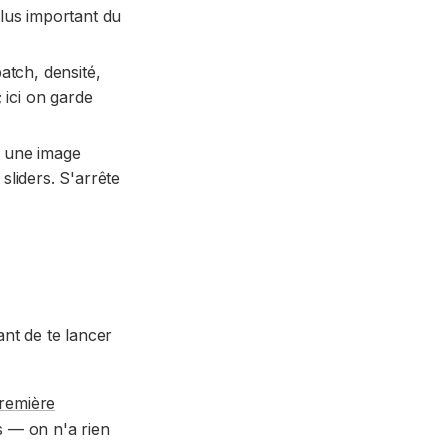
plus important du
atch, densité,
 ici on garde
t une image
sliders. S'arrête
nt de te lancer
remière
s — on n'a rien