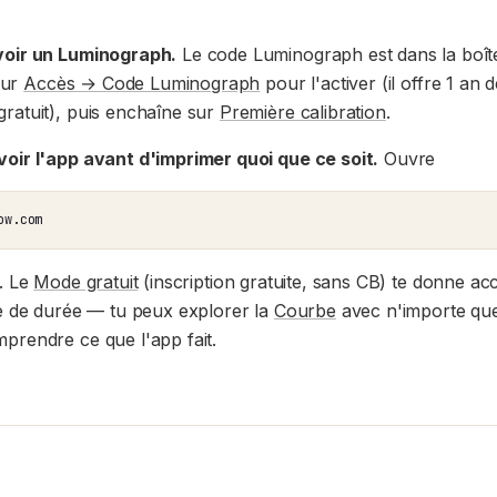
voir un Luminograph.
Le code Luminograph est dans la boît
 sur
Accès → Code Luminograph
pour l'activer (il offre 1 an
ratuit), puis enchaîne sur
Première calibration
.
oir l'app avant d'imprimer quoi que ce soit.
Ouvre
ow.com
r. Le
Mode gratuit
(inscription gratuite, sans CB) te donne ac
te de durée — tu peux explorer la
Courbe
avec n'importe que
prendre ce que l'app fait.