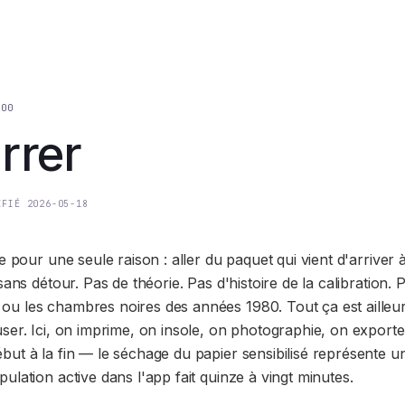
 00
rrer
IFIÉ
2026-05-18
te pour une seule raison : aller du paquet qui vient d'arriver 
sans détour. Pas de théorie. Pas d'histoire de la calibration. 
u les chambres noires des années 1980. Tout ça est ailleu
user. Ici, on imprime, on insole, on photographie, on export
ut à la fin — le séchage du papier sensibilisé représente u
ulation active dans l'app fait quinze à vingt minutes.