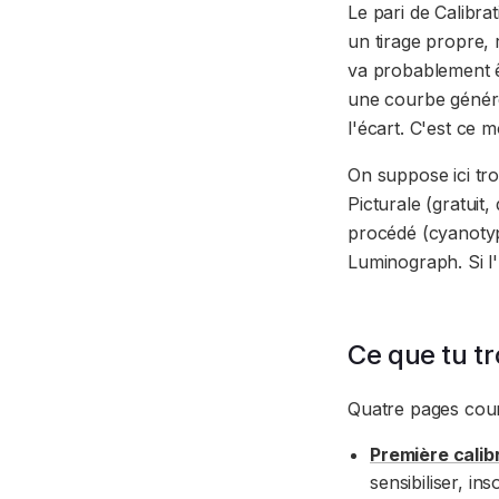
Le pari de Calibra
un tirage propre, 
va probablement ê
une courbe généré
l'écart. C'est ce 
On suppose ici tr
Picturale (gratuit,
procédé (cyanotyp
Luminograph. Si l
Ce que tu tr
Quatre pages court
Première calib
sensibiliser, in