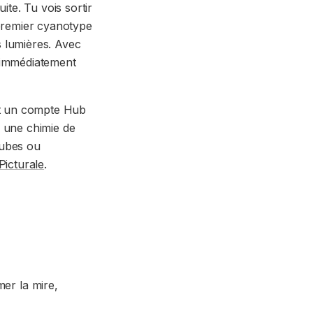
ite. Tu vois sortir
 premier cyanotype
s lumières. Avec
s immédiatement
ert un compte Hub
e, une chimie de
tubes ou
Picturale
.
er la mire,