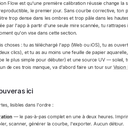
tion Flow est qu'une première calibration réussie change la su
reproductible, le premier jour. Sans courbe corrective, ton
tre trop dense dans les ombres et trop pâle dans les haute
e par l'app à partir d'une seule mire scannée, tu rattrape
moment qu'on vise dans cette section.
ois choses : tu as téléchargé l'app (Web ou iOS), tu as ouv
 deux clics), et tu as au moins une feuille de papier aquarell
e le plus simple pour débuter) et une source UV — soleil, 
'un de ces trois manque, va d'abord faire un tour sur
Vision 
ouveras ici
es, lisibles dans l'ordre :
ration
— le pas-à-pas complet en une à deux heures. Imprim
soler, scanner, générer la courbe, l'exporter. Aucun détour.