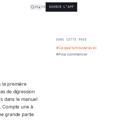
◐
⌘K
EN
OUVRIR L’APP
DANS CETTE PAGE
#Ce que tu trouveras ici
#Pour commencer
à la première
Pas de digression
rs dans le manuel
e. Compte une à
ne grande partie