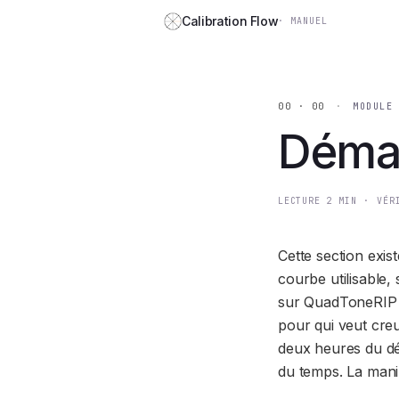
Aller au contenu
Calibration Flow
·
MANUEL
00 · 00
·
MODULE
Déma
LECTURE
2
MIN
·
VÉR
Cette section exis
courbe utilisable, 
sur QuadToneRIP o
pour qui veut cre
deux heures du déb
du temps. La manip