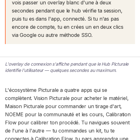
vois passer un overlay blanc d'une à deux
secondes pendant que le hub vérifie ta session,
puis tu es dans l'app, connecté. Si tu n'as pas
encore de compte, tu en crées un en deux clics
via Google ou autre méthode SSO.
L'overlay de connexion s'affiche pendant que le Hub Picturale
identifie l'utilisateur — quelques secondes au maximum.
CAPTURE À VENIR
L'overlay de connexion s'affiche pendant que le Hub
L'écosystème Picturale a quatre apps qui se
Picturale identifie l'utilisateur — quelques secondes au
complètent. Vision Picturale pour acheter le matériel,
maximum.
Maison Picturale pour commander un tirage d'art,
NOEME pour la communauté et les cours, Calibration
Flow pour calibrer ton procédé. Tu navigues souvent
de l'une à l'autre — tu commandes un kit, tu te
connectes à Calibration Flow, tu pars apprendre une