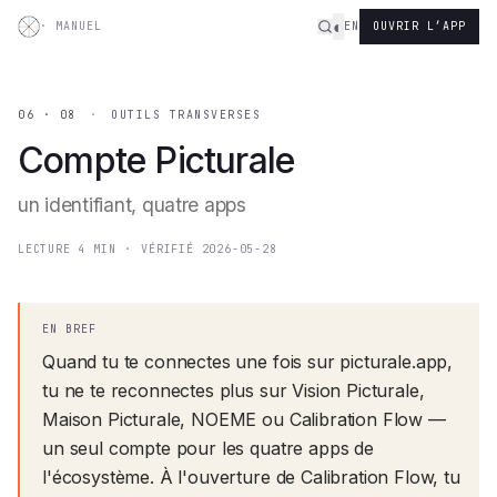
Aller au contenu
◐
·
MANUEL
EN
OUVRIR L’APP
06 · 08
·
OUTILS TRANSVERSES
Compte Picturale
un identifiant, quatre apps
LECTURE
4
MIN
·
VÉRIFIÉ
2026-05-28
EN BREF
Quand tu te connectes une fois sur picturale.app,
tu ne te reconnectes plus sur Vision Picturale,
Maison Picturale, NOEME ou Calibration Flow —
un seul compte pour les quatre apps de
l'écosystème. À l'ouverture de Calibration Flow, tu