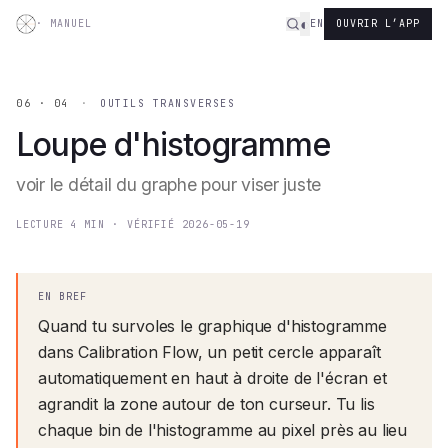
Aller au contenu
◐
·
MANUEL
EN
OUVRIR L’APP
06 · 04
·
OUTILS TRANSVERSES
Loupe d'histogramme
voir le détail du graphe pour viser juste
LECTURE
4
MIN
·
VÉRIFIÉ
2026-05-19
EN BREF
Quand tu survoles le graphique d'histogramme
dans Calibration Flow, un petit cercle apparaît
automatiquement en haut à droite de l'écran et
agrandit la zone autour de ton curseur. Tu lis
chaque bin de l'histogramme au pixel près au lieu