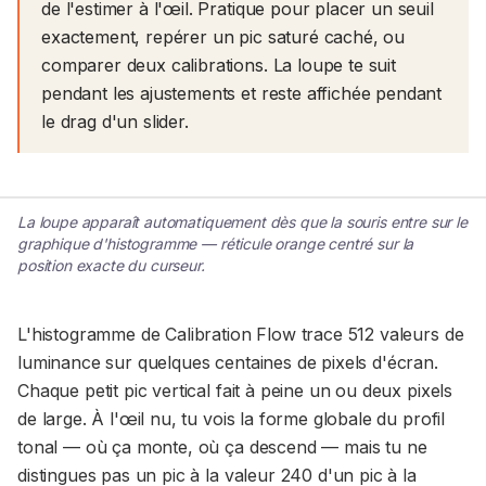
de l'estimer à l'œil. Pratique pour placer un seuil
exactement, repérer un pic saturé caché, ou
comparer deux calibrations. La loupe te suit
pendant les ajustements et reste affichée pendant
le drag d'un slider.
La loupe apparaît automatiquement dès que la souris entre sur le
graphique d'histogramme — réticule orange centré sur la
position exacte du curseur.
CAPTURE À VENIR
La loupe apparaît automatiquement dès que la souris entre
sur le graphique d'histogramme — réticule orange centré
L'histogramme de Calibration Flow trace 512 valeurs de
sur la position exacte du curseur.
luminance sur quelques centaines de pixels d'écran.
Chaque petit pic vertical fait à peine un ou deux pixels
de large. À l'œil nu, tu vois la forme globale du profil
tonal — où ça monte, où ça descend — mais tu ne
distingues pas un pic à la valeur 240 d'un pic à la